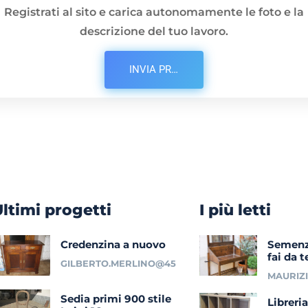
Registrati al sito e carica autonomamente le foto e la
descrizione del tuo lavoro.
INVIA PROGETTO
Ultimi progetti
I più letti
Credenzina a nuovo
Semenz
fai da t
GILBERTO.MERLINO@45
MAURIZ
Sedia primi 900 stile
Libreri