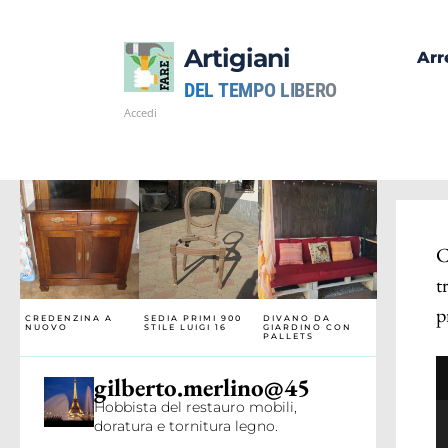
Artigiani
Arr
DEL TEMPO LIBERO
Accedi
C
t
p
CREDENZINA A
SEDIA PRIMI 900
DIVANO DA
NUOVO
STILE LUIGI 16
GIARDINO CON
PALLETS
gilberto.merlino@45
Hobbista del restauro mobili,
doratura e tornitura legno.