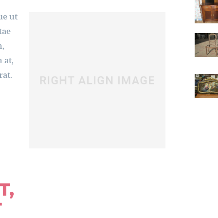
ue ut
tae
m,
 at,
rat.
T,
T