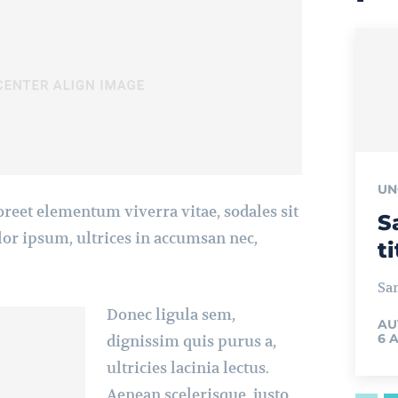
UN
oreet elementum viverra vitae, sodales sit
S
or ipsum, ultrices in accumsan nec,
ti
Sam
Donec ligula sem,
AU
6 
dignissim quis purus a,
ultricies lacinia lectus.
Aenean scelerisque, justo