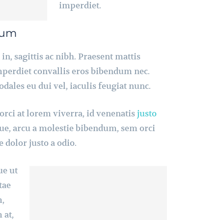
imperdiet.
sum
n, sagittis ac nibh. Praesent mattis
perdiet convallis eros bibendum nec.
dales eu dui vel, iaculis feugiat nunc.
orci at lorem viverra, id venenatis
justo
ue, arcu a molestie bibendum, sem orci
e dolor justo a odio.
ue ut
tae
m,
 at,