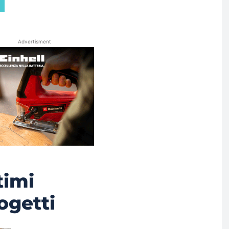
Advertisment
timi
ogetti