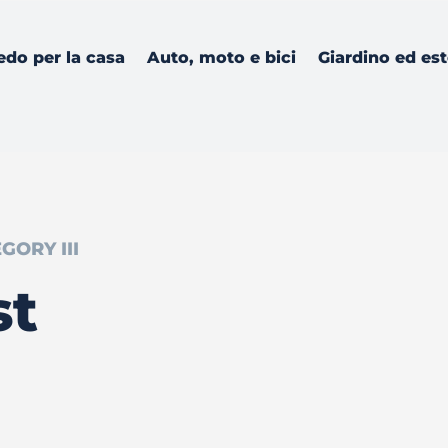
edo per la casa
Auto, moto e bici
Giardino ed es
GORY III
st