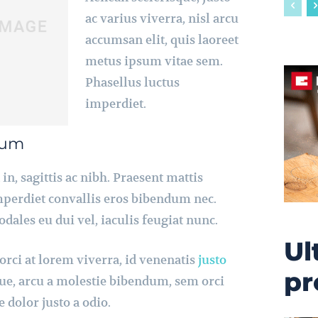
ac varius viverra, nisl arcu
accumsan elit, quis laoreet
metus ipsum vitae sem.
Phasellus luctus
imperdiet.
sum
n, sagittis ac nibh. Praesent mattis
perdiet convallis eros bibendum nec.
dales eu dui vel, iaculis feugiat nunc.
Ul
orci at lorem viverra, id venenatis
justo
pr
ue, arcu a molestie bibendum, sem orci
e dolor justo a odio.