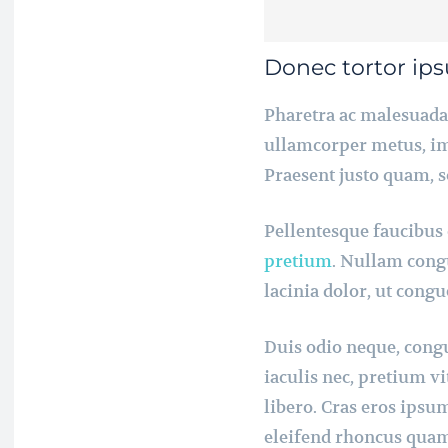
Donec tortor ip
Pharetra ac malesuada i
ullamcorper metus, im
Praesent justo quam, so
Pellentesque faucibus 
pretium
. Nullam cong
lacinia dolor, ut congu
Duis odio neque, cong
iaculis nec, pretium vi
libero. Cras eros ipsu
eleifend rhoncus quam