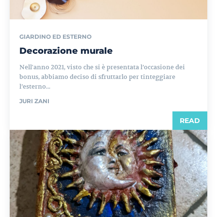
GIARDINO ED ESTERNO
Decorazione murale
Nell'anno 2021, visto che si è presentata l’occasione dei
bonus, abbiamo deciso di sfruttarlo per tinteggiare
l’esterno...
JURI ZANI
READ